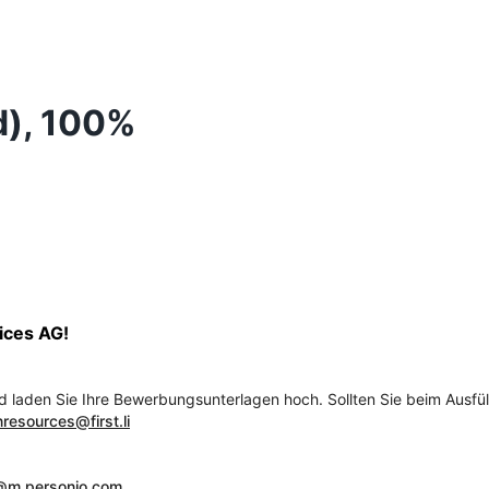
d), 100%
ices AG!
 und laden Sie Ihre Bewerbungsunterlagen hoch. Sollten Sie beim Au
resources@first.li
s@m.personio.com