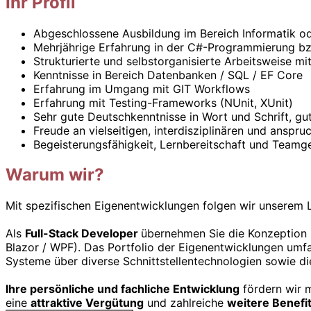
Ihr Profil
Abgeschlossene Ausbildung im Bereich Informatik od
Mehrjährige Erfahrung in der C#-Programmierung b
Strukturierte und selbstorganisierte Arbeitsweise mi
Kenntnisse in Bereich Datenbanken / SQL / EF Core
Erfahrung im Umgang mit GIT Workflows
Erfahrung mit Testing-Frameworks (NUnit, XUnit)
Sehr gute Deutschkenntnisse in Wort und Schrift, gut
Freude an vielseitigen, interdisziplinären und anspru
Begeisterungsfähigkeit, Lernbereitschaft und Teamge
Warum wir?
Mit spezifischen Eigenentwicklungen folgen wir unserem L
Als
Full-Stack Developer
übernehmen Sie die Konzeption 
Blazor / WPF). Das Portfolio der Eigenentwicklungen umf
Systeme über diverse Schnittstellentechnologien sowie di
Ihre persönliche und fachliche Entwicklung
fördern wir 
eine
attraktive Vergütung
und zahlreiche
weitere Benefi